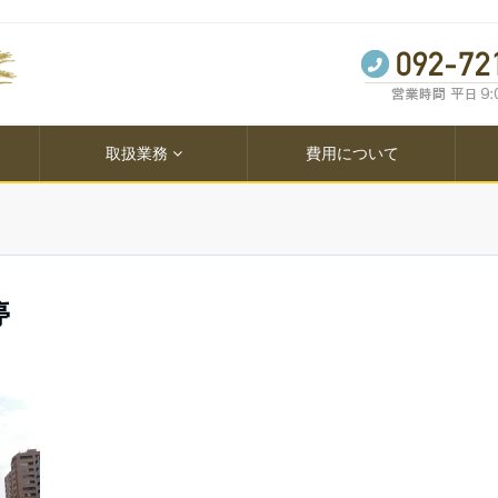
取扱業務
費用について
停